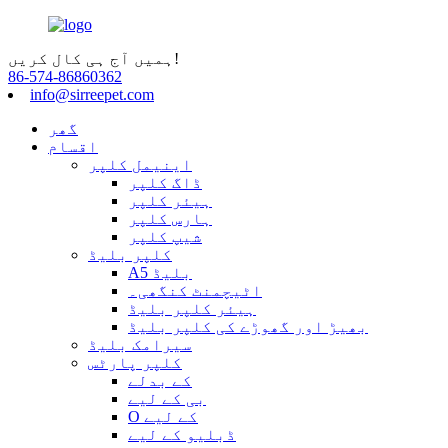
ہمیں آج ہی کال کریں!
86-574-86860362
info@sirreepet.com
گھر
اقسام
اینیمل کلپر
ڈاگ کلپر
ہیئر کلپر
ہارس کلپر
شیپ کلپر
کلپر بلیڈ
A5 بلیڈ
اٹیچمنٹ کنگھی۔
ہیئر کلپر بلیڈ
بھیڑ اور گھوڑے کی کلپر بلیڈ
سیرامک ​​بلیڈ
کلپر پارٹس
کے بدلے
بی کے لیے
O کے لیے
ڈبلیو کے لیے