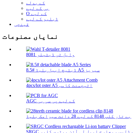
کے بدلے
بی کے لیے
O کے لیے
ڈبلیو کے لیے
قینچی
نمایاں مصنوعات
واہل ٹی ڈیٹیلر 8081
8.5# ڈیٹیچ ایبل بلیڈ A5 سیریز
4pcs/lot oster A5 اٹیچمنٹ کامب
AGC کے لیے پی سی بی
بے تار کلپ 8148 کے لیے 28 دانت سیرامک ​​بلیڈ
S کارڈلیس ریچارج ایبل لی آئن بیٹری کلپر