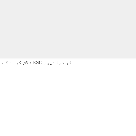
تلاش کرنے کے لیے انٹر یا بند کرنے کے لیے ESC کو دبائیں۔