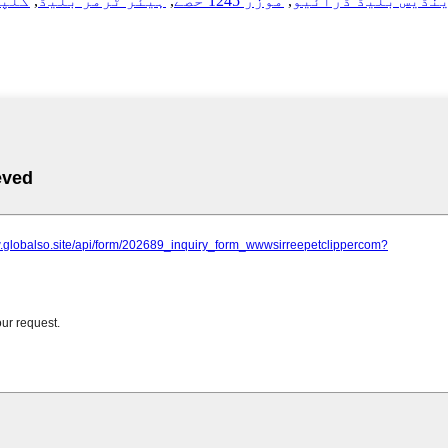
نڈیس بلیڈ ڈرائیو
,
موزر 1245 حصے
,
ہیئر ٹرمر بلیڈ
,
کلپر