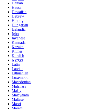
Haitian
Hausa
Hawaiian
Hebrew
Hmong
Hungarian
Icelandic
Igbo
Javanese
Kannada
Kazakh
Khmer
Kurdish
Kyrgyz
Latin
Latvian
Lithuanian
Luxembou..
Macedonian
Malagasy
Malay
Malayalam
Maltese
Maori
Marathi