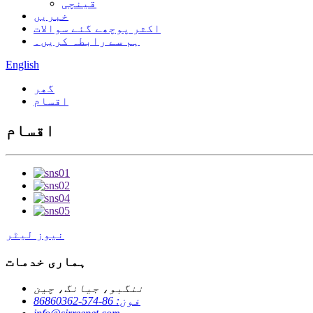
قینچی
خبریں
اکثر پوچھے گئے سوالات
ہم سے رابطہ کریں۔
English
گھر
اقسام
اقسام
نیوز لیٹر
ہماری خدمات
ننگبو، جیانگ، چین
فون: 86-574-86860362