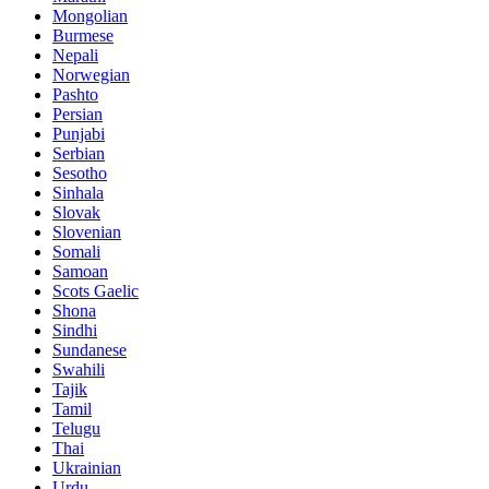
Mongolian
Burmese
Nepali
Norwegian
Pashto
Persian
Punjabi
Serbian
Sesotho
Sinhala
Slovak
Slovenian
Somali
Samoan
Scots Gaelic
Shona
Sindhi
Sundanese
Swahili
Tajik
Tamil
Telugu
Thai
Ukrainian
Urdu