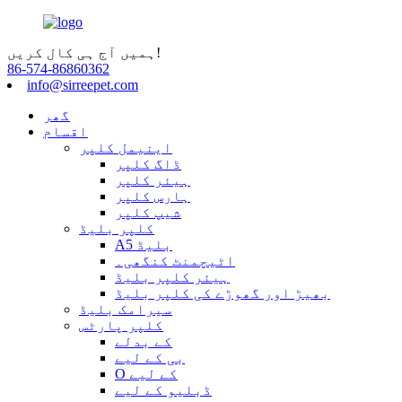
ہمیں آج ہی کال کریں!
86-574-86860362
info@sirreepet.com
گھر
اقسام
اینیمل کلپر
ڈاگ کلپر
ہیئر کلپر
ہارس کلپر
شیپ کلپر
کلپر بلیڈ
A5 بلیڈ
اٹیچمنٹ کنگھی۔
ہیئر کلپر بلیڈ
بھیڑ اور گھوڑے کی کلپر بلیڈ
سیرامک ​​بلیڈ
کلپر پارٹس
کے بدلے
بی کے لیے
O کے لیے
ڈبلیو کے لیے