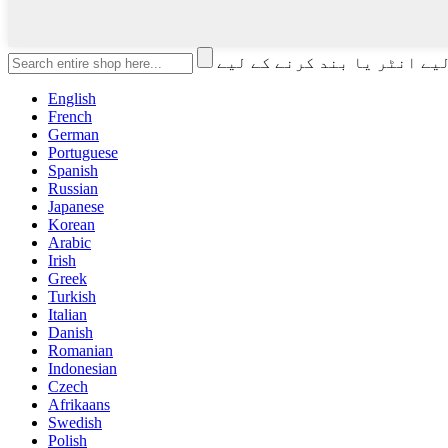
English
French
German
Portuguese
Spanish
Russian
Japanese
Korean
Arabic
Irish
Greek
Turkish
Italian
Danish
Romanian
Indonesian
Czech
Afrikaans
Swedish
Polish