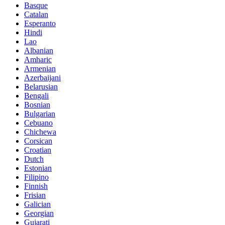
Basque
Catalan
Esperanto
Hindi
Lao
Albanian
Amharic
Armenian
Azerbaijani
Belarusian
Bengali
Bosnian
Bulgarian
Cebuano
Chichewa
Corsican
Croatian
Dutch
Estonian
Filipino
Finnish
Frisian
Galician
Georgian
Gujarati