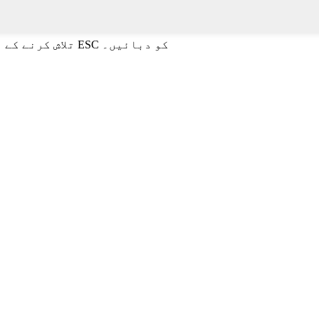
تلاش کرنے کے لیے انٹر یا بند کرنے کے لیے ESC کو دبائیں۔