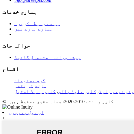
info@sirreepet.com
ہماری خدمات
ہم سے رابطہ کریں۔
ہمارے بارے میں
حوالہ جات
پیشہ ورانہ استعمال گائیڈ
اقسام
گرم مصنوعات
سائٹ کا نقشہ
ئر ٹرمر بلیڈ
,
کلپر بلیڈ باکس
,
کلپر بلیڈ اسٹیل
© کاپی رائٹ - 2010-2020: جملہ حقوق محفوظ ہیں۔
ای میل بھیجیں
x