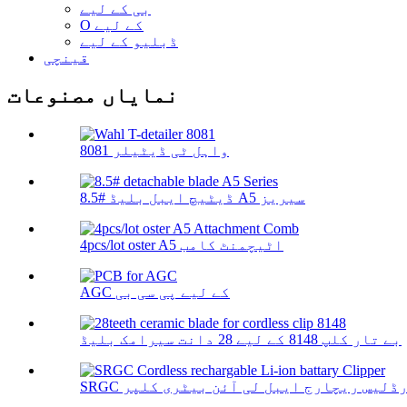
بی کے لیے
O کے لیے
ڈبلیو کے لیے
قینچی
نمایاں مصنوعات
واہل ٹی ڈیٹیلر 8081
8.5# ڈیٹیچ ایبل بلیڈ A5 سیریز
4pcs/lot oster A5 اٹیچمنٹ کامب
AGC کے لیے پی سی بی
بے تار کلپ 8148 کے لیے 28 دانت سیرامک ​​بلیڈ
S کارڈلیس ریچارج ایبل لی آئن بیٹری کلپر