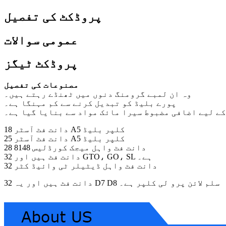
پروڈکٹ کی تفصیل
عمومی سوالات
پروڈکٹ ٹیگز
مصنوعات کی تفصیل
وہ ان لمبے گرومنگ دنوں میں ٹھنڈے رہتے ہیں۔
پورے بلیڈ کو تبدیل کرنے سے کم مہنگا ہے۔
کے لیے اضافی مضبوط سیرا مائک مواد سے بنایا گیا ہے۔
18 دانت فٹ آسٹر A5 کلپر بلیڈ
25 دانت فٹ آسٹر A5 کلپر بلیڈ
28 دانت فٹ واہل میجک کورڈلیس 8148
32 دانت فٹ ہیں اور GTO، GO، SL ہے۔
32 دانت فٹ واہل ڈیٹیلر ٹی وائیڈ کٹر
32 دانت فٹ ہیں اور یہ D7 D8 سلم لائن پرو لی کلپر ہے۔