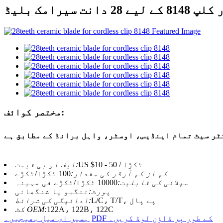
 28 دانت سیرامک ​​بلیڈ
مختصر کوائف:
ٹر سیٹ تمام اینڈیس، اوسٹر، واہل برانڈ کے مطابق ہے
US $10 - 50 / ٹکڑا
ایف او بی قیمت:
کم از کم آرڈر کی مقدار:
100 ٹکڑا/ٹکڑے
سپلائی کی قابلیت:
10000 ٹکڑا/ٹکڑے فی مہینہ
پورٹ:
ننگبو یا شنگھائی
L/C، T/T، پے پال
ادائیگی کی شرائط:
122A، 122B، 122C
کٹ OEM:
PDF کے طور پر ڈاؤن لوڈ کریں۔
ہمیں ای میل بھیجیں۔