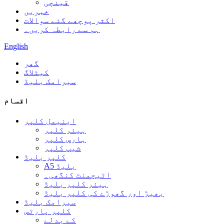
قینچی
خبریں
اکثر پوچھے گئے سوالات
ہم سے رابطہ کریں۔
English
گھر
کیٹلاگ
سیرامک ​​بلیڈ
اقسام
اینیمل کلپر
ہیئر کلپر
ہارس کلپر
شیپ کلپر
کلپر بلیڈ
A5 بلیڈ
اٹیچمنٹ کنگھی۔
ہیئر کلپر بلیڈ
بھیڑ اور گھوڑے کی کلپر بلیڈ
سیرامک ​​بلیڈ
کلپر پارٹس
کے بدلے