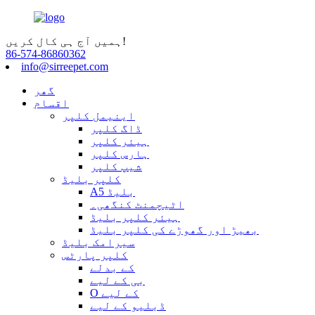
ہمیں آج ہی کال کریں!
86-574-86860362
info@sirreepet.com
گھر
اقسام
اینیمل کلپر
ڈاگ کلپر
ہیئر کلپر
ہارس کلپر
شیپ کلپر
کلپر بلیڈ
A5 بلیڈ
اٹیچمنٹ کنگھی۔
ہیئر کلپر بلیڈ
بھیڑ اور گھوڑے کی کلپر بلیڈ
سیرامک ​​بلیڈ
کلپر پارٹس
کے بدلے
بی کے لیے
O کے لیے
ڈبلیو کے لیے